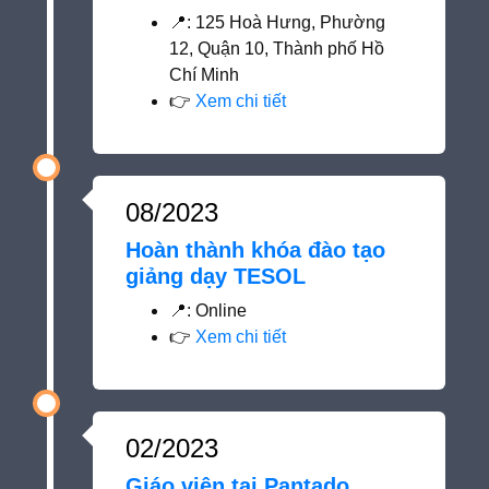
📍
: 125 Hoà Hưng, Phường
12, Quận 10, Thành phố Hồ
Chí Minh
👉
Xem chi tiết
08/2023
Hoàn thành khóa đào tạo
giảng dạy TESOL
📍
: Online
👉
Xem chi tiết
02/2023
Giáo viên tại Pantado