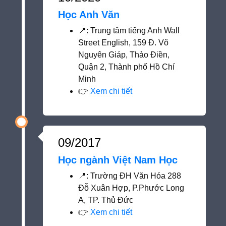
Học Anh Văn
📍
: Trung tâm tiếng Anh Wall
Street English, 159 Đ. Võ
Nguyên Giáp, Thảo Điền,
Quận 2, Thành phố Hồ Chí
Minh
👉
Xem chi tiết
09/2017
Học ngành Việt Nam Học
📍
: Trường ĐH Văn Hóa 288
Đỗ Xuân Hợp, P.Phước Long
A, TP. Thủ Đức
👉
Xem chi tiết