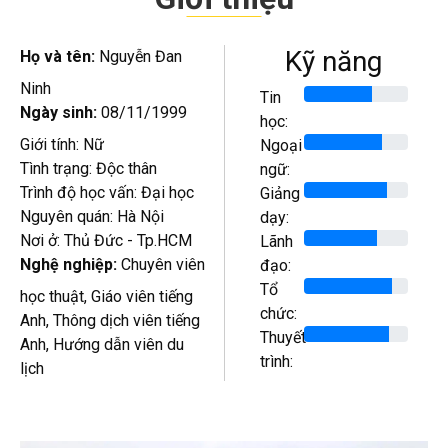
Kỹ năng
Họ và tên:
Nguyễn Đan
Ninh
Tin
Ngày sinh:
08/11/1999
học:
Giới tính: Nữ
Ngoại
Tình trạng: Độc thân
ngữ:
Trình độ học vấn: Đại học
Giảng
Nguyên quán: Hà Nội
dạy:
Nơi ở: Thủ Đức - Tp.HCM
Lãnh
Nghệ nghiệp:
Chuyên viên
đạo:
Tổ
học thuật, Giáo viên tiếng
chức:
Anh, Thông dịch viên tiếng
Thuyết
Anh, Hướng dẫn viên du
trình:
lịch