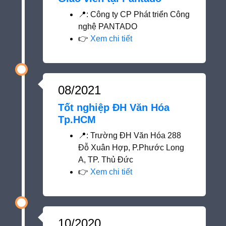
📍
: Công ty CP Phát triển Công
nghệ PANTADO
👉
Xem chi tiết
08/2021
Tốt nghiệp ĐH Văn Hóa
Tp.HCM
📍
: Trường ĐH Văn Hóa 288
Đỗ Xuân Hợp, P.Phước Long
A, TP. Thủ Đức
👉
Xem chi tiết
10/2020